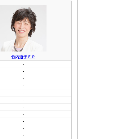
竹内道子ＦＰ
-
-
-
-
-
-
-
-
-
-
-