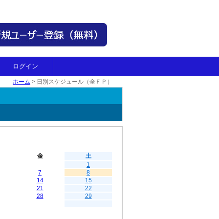
ログイン
ホーム
>
日別スケジュール（全ＦＰ）
金
土
1
7
8
14
15
21
22
28
29