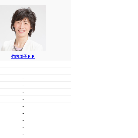
竹内道子ＦＰ
-
-
-
-
-
-
-
-
-
-
-