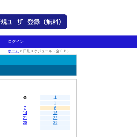
ログイン
ホーム
>
日別スケジュール（全ＦＰ）
金
土
1
7
8
14
15
21
22
28
29