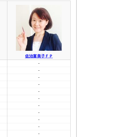
佐治富美子ＦＰ
-
-
-
-
-
-
-
-
-
-
-