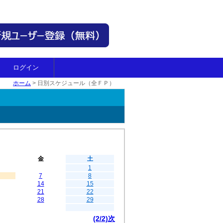
ログイン
ホーム
>
日別スケジュール（全ＦＰ）
金
土
1
7
8
14
15
21
22
28
29
(2/2)次