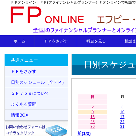
ＦＰオンライン｜ＦＰ(ファイナンシャルプランナー）とオンラインで相談
ホーム
ＦＰをさがす
料金を見る
相談
共通メニュー
日別スケジュ
ＦＰをさがす
日別スケジュール（全ＦＰ）
Ｓｋｙｐｅについて
日
月
よくある質問
2
3
9
10
情報BOX
16
17
23
24
30
31
お問い合わせフォームは
コチラをクリック
前(1/2)