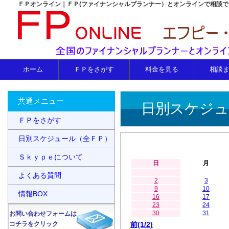
ＦＰオンライン｜ＦＰ(ファイナンシャルプランナー）とオンラインで相談
ホーム
ＦＰをさがす
料金を見る
相談
共通メニュー
日別スケジュ
ＦＰをさがす
日別スケジュール（全ＦＰ）
Ｓｋｙｐｅについて
日
月
よくある質問
2
3
9
10
情報BOX
16
17
23
24
30
31
お問い合わせフォームは
コチラをクリック
前(1/2)