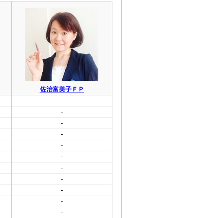
佐治富美子ＦＰ
-
-
-
-
-
-
-
-
-
-
-