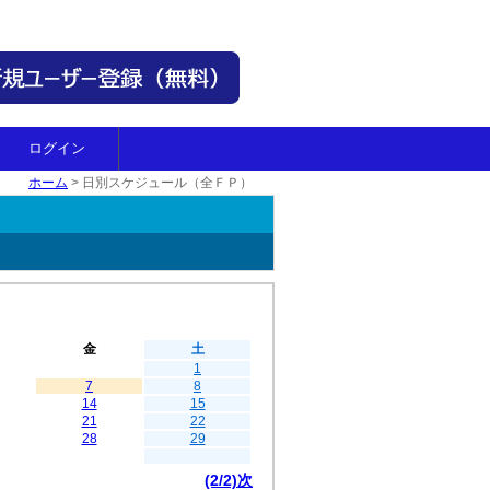
ログイン
ホーム
>
日別スケジュール（全ＦＰ）
金
土
1
7
8
14
15
21
22
28
29
(2/2)次