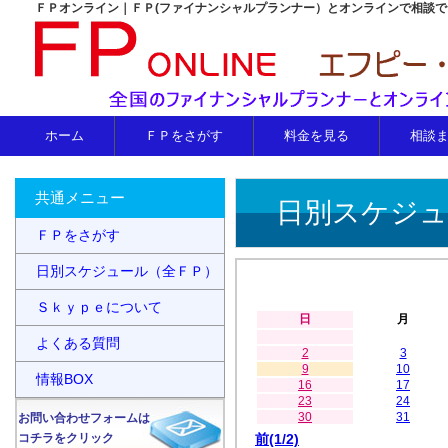
ＦＰオンライン｜ＦＰ(ファイナンシャルプランナー）とオンラインで相談
ホーム
ＦＰをさがす
料金を見る
相談
共通メニュー
日別スケジュ
ＦＰをさがす
日別スケジュール（全ＦＰ）
Ｓｋｙｐｅについて
日
月
よくある質問
2
3
9
10
情報BOX
16
17
23
24
30
31
お問い合わせフォームは
コチラをクリック
前(1/2)