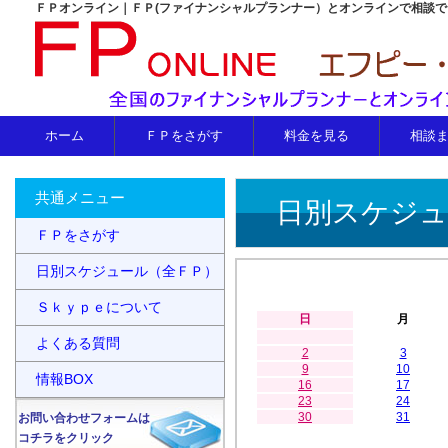
ＦＰオンライン｜ＦＰ(ファイナンシャルプランナー）とオンラインで相談
ホーム
ＦＰをさがす
料金を見る
相談
共通メニュー
日別スケジュ
ＦＰをさがす
日別スケジュール（全ＦＰ）
Ｓｋｙｐｅについて
日
月
よくある質問
2
3
9
10
情報BOX
16
17
23
24
30
31
お問い合わせフォームは
コチラをクリック