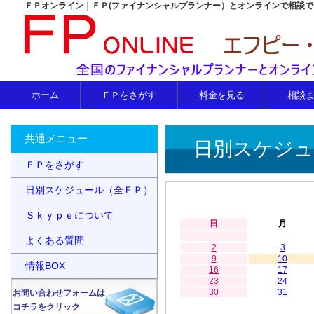
ＦＰオンライン｜ＦＰ(ファイナンシャルプランナー）とオンラインで相談
ホーム
ＦＰをさがす
料金を見る
相談
共通メニュー
日別スケジュ
ＦＰをさがす
日別スケジュール（全ＦＰ）
Ｓｋｙｐｅについて
日
月
よくある質問
2
3
9
10
情報BOX
16
17
23
24
30
31
お問い合わせフォームは
コチラをクリック