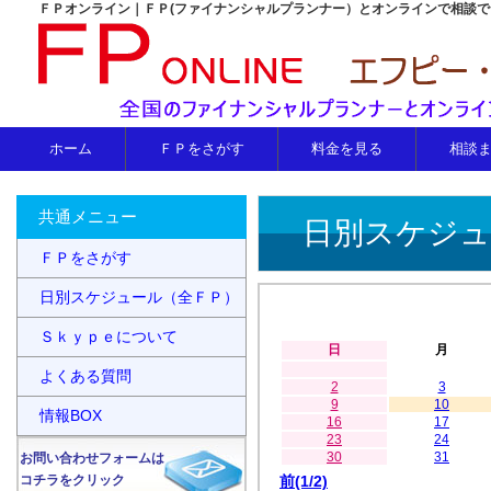
ＦＰオンライン｜ＦＰ(ファイナンシャルプランナー）とオンラインで相談
ホーム
ＦＰをさがす
料金を見る
相談
共通メニュー
日別スケジュ
ＦＰをさがす
日別スケジュール（全ＦＰ）
Ｓｋｙｐｅについて
日
月
よくある質問
2
3
9
10
情報BOX
16
17
23
24
30
31
お問い合わせフォームは
コチラをクリック
前(1/2)