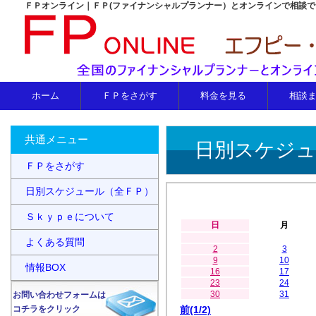
ＦＰオンライン｜ＦＰ(ファイナンシャルプランナー）とオンラインで相談
ホーム
ＦＰをさがす
料金を見る
相談
共通メニュー
日別スケジュ
ＦＰをさがす
日別スケジュール（全ＦＰ）
Ｓｋｙｐｅについて
日
月
よくある質問
2
3
9
10
情報BOX
16
17
23
24
30
31
お問い合わせフォームは
コチラをクリック
前(1/2)