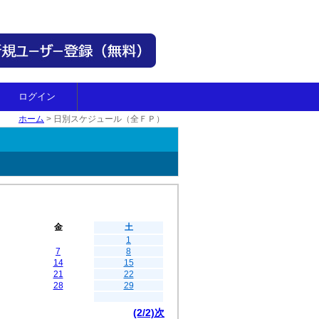
ログイン
ホーム
>
日別スケジュール（全ＦＰ）
金
土
1
7
8
14
15
21
22
28
29
(2/2)次