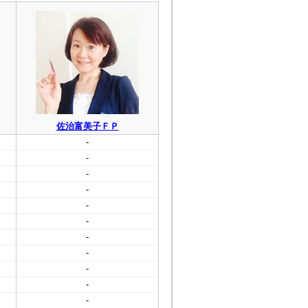
佐治富美子ＦＰ
-
-
-
-
-
-
-
-
-
-
-