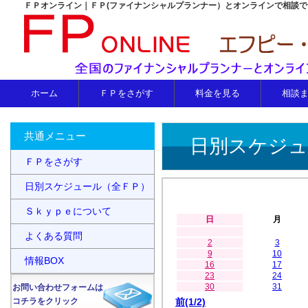
ＦＰオンライン｜ＦＰ(ファイナンシャルプランナー）とオンラインで相談
ホーム
ＦＰをさがす
料金を見る
相談
共通メニュー
日別スケジュ
ＦＰをさがす
日別スケジュール（全ＦＰ）
Ｓｋｙｐｅについて
日
月
よくある質問
2
3
9
10
情報BOX
16
17
23
24
30
31
お問い合わせフォームは
コチラをクリック
前(1/2)