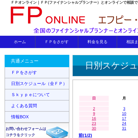
ＦＰオンライン｜ＦＰ(ファイナンシャルプランナー）とオンラインで相談
ホーム
ＦＰをさがす
料金を見る
相談
共通メニュー
日別スケジュ
ＦＰをさがす
日別スケジュール（全ＦＰ）
Ｓｋｙｐｅについて
日
月
よくある質問
2
3
9
10
情報BOX
16
17
23
24
30
31
お問い合わせフォームは
コチラをクリック
前(1/2)