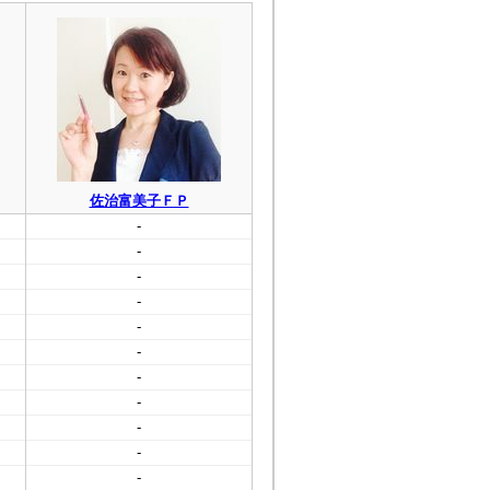
佐治富美子ＦＰ
-
-
-
-
-
-
-
-
-
-
-