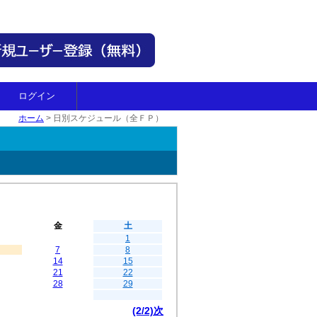
ログイン
ホーム
>
日別スケジュール（全ＦＰ）
金
土
1
7
8
14
15
21
22
28
29
(2/2)次