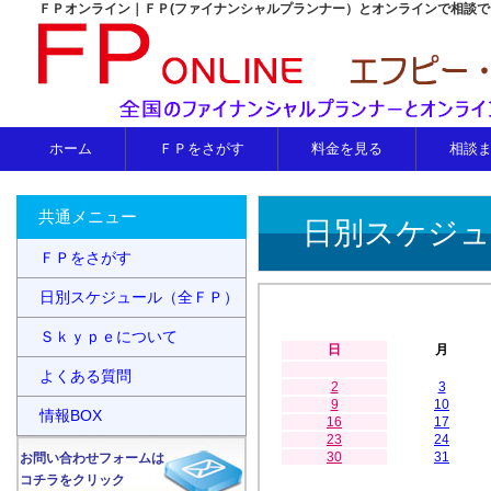
ＦＰオンライン｜ＦＰ(ファイナンシャルプランナー）とオンラインで相談
ホーム
ＦＰをさがす
料金を見る
相談
共通メニュー
日別スケジュ
ＦＰをさがす
日別スケジュール（全ＦＰ）
Ｓｋｙｐｅについて
日
月
よくある質問
2
3
9
10
情報BOX
16
17
23
24
30
31
お問い合わせフォームは
コチラをクリック