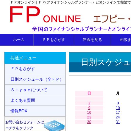
ＦＰオンライン｜ＦＰ(ファイナンシャルプランナー）とオンラインで相談
ホーム
ＦＰをさがす
料金を見る
相談
共通メニュー
日別スケジュ
ＦＰをさがす
日別スケジュール（全ＦＰ）
Ｓｋｙｐｅについて
日
月
よくある質問
2
3
9
10
情報BOX
16
17
23
24
30
31
お問い合わせフォームは
コチラをクリック