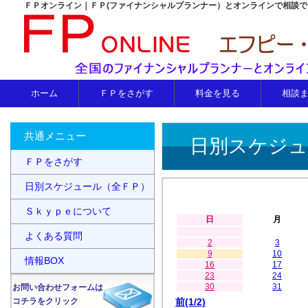
ＦＰオンライン｜ＦＰ(ファイナンシャルプランナー）とオンラインで相談
ホーム
ＦＰをさがす
料金を見る
相談
共通メニュー
日別スケジュ
ＦＰをさがす
日別スケジュール（全ＦＰ）
Ｓｋｙｐｅについて
日
月
よくある質問
2
3
9
10
情報BOX
16
17
23
24
30
31
お問い合わせフォームは
コチラをクリック
前(1/2)