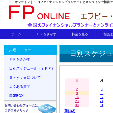
ＦＰオンライン｜ＦＰ(ファイナンシャルプランナー）とオンラインで相談
ホーム
ＦＰをさがす
料金を見る
相談
共通メニュー
日別スケジュ
ＦＰをさがす
日別スケジュール（全ＦＰ）
Ｓｋｙｐｅについて
日
月
よくある質問
2
3
9
10
情報BOX
16
17
23
24
30
31
お問い合わせフォームは
コチラをクリック
前(1/2)