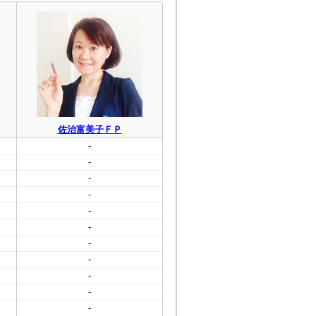
佐治富美子ＦＰ
-
-
-
-
-
-
-
-
-
-
-