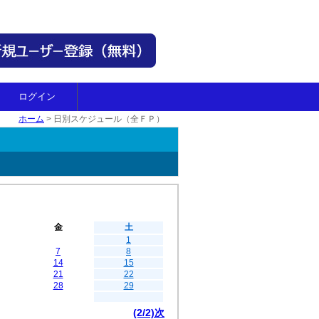
ログイン
ホーム
>
日別スケジュール（全ＦＰ）
金
土
1
7
8
14
15
21
22
28
29
(2/2)次