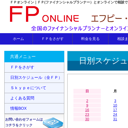
ＦＰオンライン｜ＦＰ(ファイナンシャルプランナー）とオンラインで相談
ホーム
ＦＰをさがす
料金を見る
相談
共通メニュー
日別スケジュ
ＦＰをさがす
日別スケジュール（全ＦＰ）
Ｓｋｙｐｅについて
日
月
よくある質問
2
3
9
10
情報BOX
16
17
23
24
30
31
お問い合わせフォームは
コチラをクリック