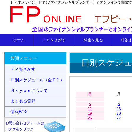
ＦＰオンライン｜ＦＰ(ファイナンシャルプランナー）とオンラインで相談
ホーム
ＦＰをさがす
料金を見る
相談
共通メニュー
日別スケジュ
ＦＰをさがす
日別スケジュール（全ＦＰ）
Ｓｋｙｐｅについて
日
月
よくある質問
5
6
12
13
情報BOX
19
20
26
27
お問い合わせフォームは
コチラをクリック