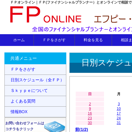
ＦＰオンライン｜ＦＰ(ファイナンシャルプランナー）とオンラインで相談
ホーム
ＦＰをさがす
料金を見る
相談
共通メニュー
日別スケジュ
ＦＰをさがす
日別スケジュール（全ＦＰ）
Ｓｋｙｐｅについて
日
月
よくある質問
2
3
9
10
情報BOX
16
17
23
24
30
31
お問い合わせフォームは
コチラをクリック
前(1/2)