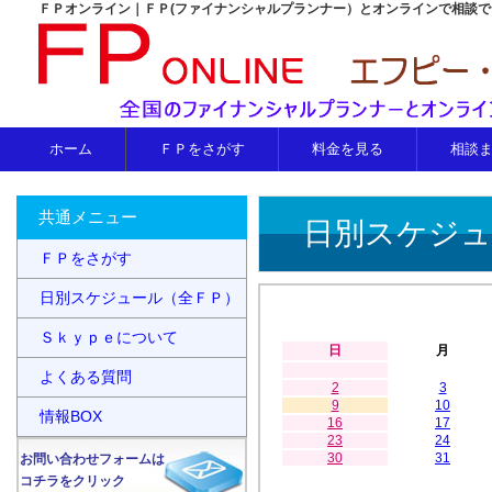
ＦＰオンライン｜ＦＰ(ファイナンシャルプランナー）とオンラインで相談
ホーム
ＦＰをさがす
料金を見る
相談
共通メニュー
日別スケジュ
ＦＰをさがす
日別スケジュール（全ＦＰ）
Ｓｋｙｐｅについて
日
月
よくある質問
2
3
9
10
情報BOX
16
17
23
24
30
31
お問い合わせフォームは
コチラをクリック