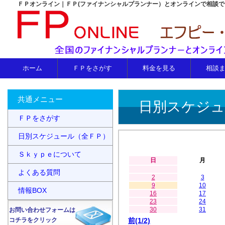
ＦＰオンライン｜ＦＰ(ファイナンシャルプランナー）とオンラインで相談
ホーム
ＦＰをさがす
料金を見る
相談
共通メニュー
日別スケジュ
ＦＰをさがす
日別スケジュール（全ＦＰ）
Ｓｋｙｐｅについて
日
月
よくある質問
2
3
9
10
情報BOX
16
17
23
24
30
31
お問い合わせフォームは
コチラをクリック
前(1/2)