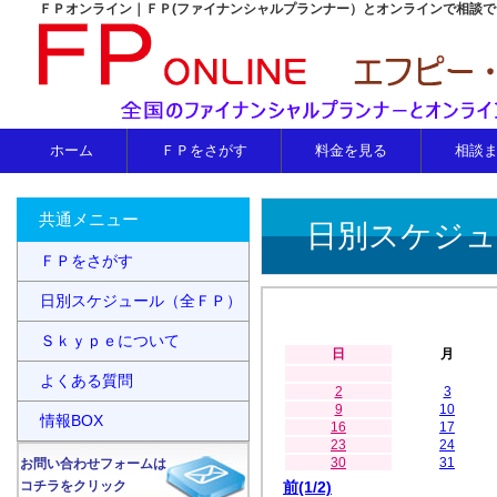
ＦＰオンライン｜ＦＰ(ファイナンシャルプランナー）とオンラインで相談
ホーム
ＦＰをさがす
料金を見る
相談
共通メニュー
日別スケジュ
ＦＰをさがす
日別スケジュール（全ＦＰ）
Ｓｋｙｐｅについて
日
月
よくある質問
2
3
9
10
情報BOX
16
17
23
24
30
31
お問い合わせフォームは
コチラをクリック
前(1/2)