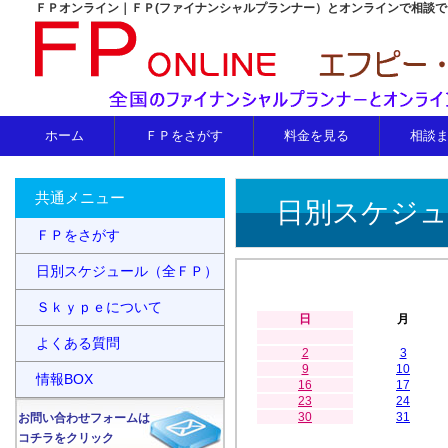
ＦＰオンライン｜ＦＰ(ファイナンシャルプランナー）とオンラインで相談
ホーム
ＦＰをさがす
料金を見る
相談
共通メニュー
日別スケジュ
ＦＰをさがす
日別スケジュール（全ＦＰ）
Ｓｋｙｐｅについて
日
月
よくある質問
2
3
9
10
情報BOX
16
17
23
24
30
31
お問い合わせフォームは
コチラをクリック