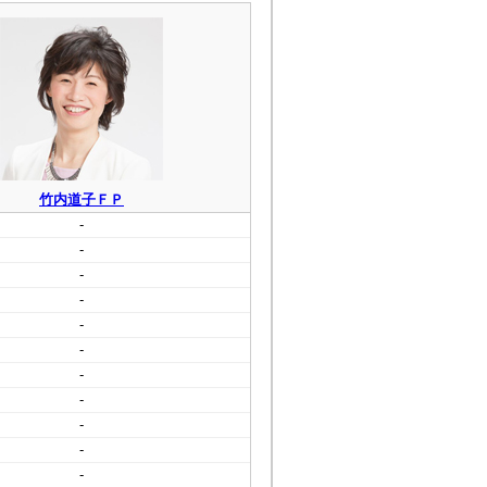
竹内道子ＦＰ
-
-
-
-
-
-
-
-
-
-
-