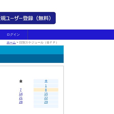
ログイン
ホーム
>
日別スケジュール（全ＦＰ）
金
土
1
7
8
14
15
21
22
28
29