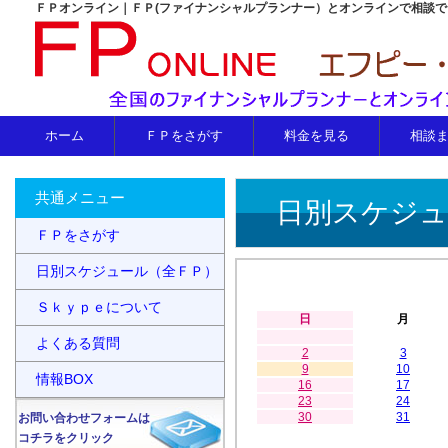
ＦＰオンライン｜ＦＰ(ファイナンシャルプランナー）とオンラインで相談
ホーム
ＦＰをさがす
料金を見る
相談
共通メニュー
日別スケジュ
ＦＰをさがす
日別スケジュール（全ＦＰ）
Ｓｋｙｐｅについて
日
月
よくある質問
2
3
9
10
情報BOX
16
17
23
24
30
31
お問い合わせフォームは
コチラをクリック