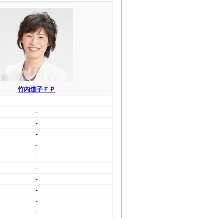
竹内道子ＦＰ
-
-
-
-
-
-
-
-
-
-
-