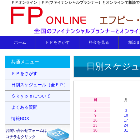
ＦＰオンライン｜ＦＰ(ファイナンシャルプランナー）とオンラインで相談
ホーム
ＦＰをさがす
料金を見る
相談
共通メニュー
日別スケジュ
ＦＰをさがす
日別スケジュール（全ＦＰ）
Ｓｋｙｐｅについて
日
月
よくある質問
2
3
9
10
情報BOX
16
17
23
24
30
31
お問い合わせフォームは
コチラをクリック