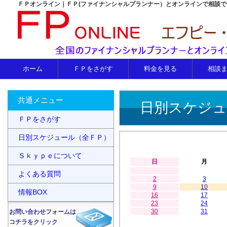
ＦＰオンライン｜ＦＰ(ファイナンシャルプランナー）とオンラインで相談
ホーム
ＦＰをさがす
料金を見る
相談
共通メニュー
日別スケジュ
ＦＰをさがす
日別スケジュール（全ＦＰ）
Ｓｋｙｐｅについて
日
月
よくある質問
2
3
9
10
情報BOX
16
17
23
24
30
31
お問い合わせフォームは
コチラをクリック