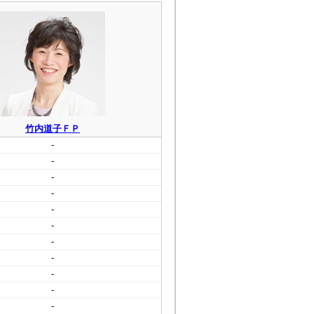
竹内道子ＦＰ
-
-
-
-
-
-
-
-
-
-
-