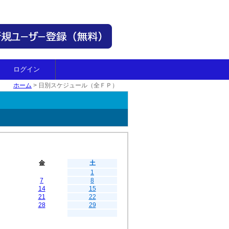
ログイン
ホーム
>
日別スケジュール（全ＦＰ）
金
土
1
7
8
14
15
21
22
28
29