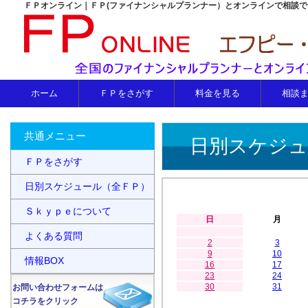
ＦＰオンライン｜ＦＰ(ファイナンシャルプランナー）とオンラインで相談
ホーム
ＦＰをさがす
料金を見る
相談
共通メニュー
日別スケジュ
ＦＰをさがす
日別スケジュール（全ＦＰ）
Ｓｋｙｐｅについて
日
月
よくある質問
2
3
9
10
情報BOX
16
17
23
24
30
31
お問い合わせフォームは
コチラをクリック