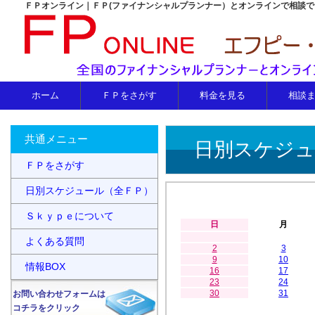
ＦＰオンライン｜ＦＰ(ファイナンシャルプランナー）とオンラインで相談
ホーム
ＦＰをさがす
料金を見る
相談
共通メニュー
日別スケジュ
ＦＰをさがす
日別スケジュール（全ＦＰ）
Ｓｋｙｐｅについて
日
月
よくある質問
2
3
9
10
情報BOX
16
17
23
24
30
31
お問い合わせフォームは
コチラをクリック