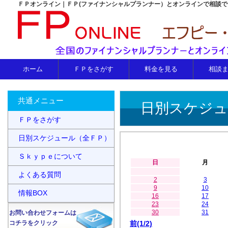
ＦＰオンライン｜ＦＰ(ファイナンシャルプランナー）とオンラインで相談
ホーム
ＦＰをさがす
料金を見る
相談
共通メニュー
日別スケジュ
ＦＰをさがす
日別スケジュール（全ＦＰ）
Ｓｋｙｐｅについて
日
月
よくある質問
2
3
9
10
情報BOX
16
17
23
24
30
31
お問い合わせフォームは
コチラをクリック
前(1/2)