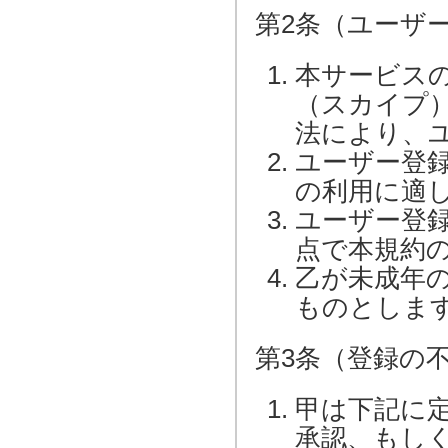
第2条（ユーザ
本サービス
（スカイプ
法により、
ユーザー登
の利用に適
ユーザー登
点で本規約
乙が未成年
ものとしま
第3条（登録の
甲は下記に
承認、もし