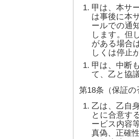
甲は、本サ
は事後に本
ールでの通
します。但
がある場合
しくは停止
甲は、中断
て、乙と協
第18条（保証の
乙は、乙自
とに合意す
ービス内容
真偽、正確