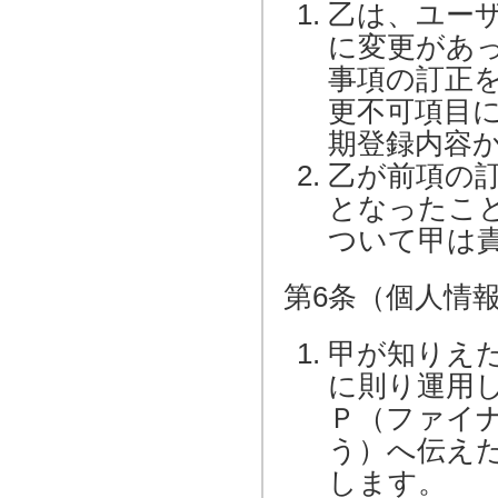
乙は、ユー
に変更があ
事項の訂正
更不可項目
期登録内容
乙が前項の
となったこ
ついて甲は
第6条（個人情
甲が知りえ
に則り運用
Ｐ（ファイ
う）へ伝え
します。