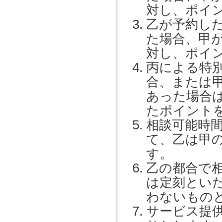
対し、ポイ
乙が予約し
た場合、甲
対し、ポイ
丙による特
合、または
あった場合
たポイント
相談可能時
て、乙は甲
す。
乙の都合で
は定刻とい
わないもの
サービス提