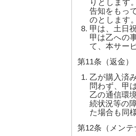
りとします
告知をもっ
のとします
甲は、土日
甲は乙への
て、本サー
第11条（返金）
乙が購入済
問わず、甲
乙の通信環
続状況等の
た場合も同
第12条（メン