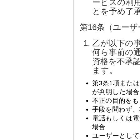
ービスの利
とを予め了
第16条（ユー
乙が以下の
何ら事前の
資格を不承
ます。
第3条1項また
が判明した場合
不正の目的をも
手段を問わず、
電話もしくは電
場合
ユーザーとして