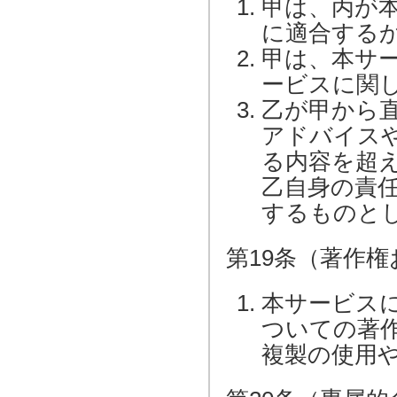
甲は、丙が
に適合する
甲は、本サ
ービスに関
乙が甲から
アドバイス
る内容を超
乙自身の責
するものと
第19条（著作
本サービス
ついての著
複製の使用