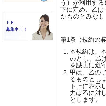
う）が利用する
下に定め、乙は
たものとみなし
ＦＰ
募集中！！
第1条（規約の
本規約は、
のとし、乙
を誠実に遵
甲は、乙の
るものとし
ト上に表示
力は乙に対
とします。