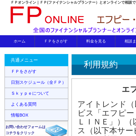
ＦＰオンライン｜ＦＰ(ファイナンシャルプランナー）とオンラインで相談
ホーム
ＦＰをさがす
料金を見る
相談
共通メニュー
利用規約
ＦＰをさがす
日別スケジュール（全ＦＰ）
エ
Ｓｋｙｐｅについて
アイトレンド（
よくある質問
ビス「エフピー
情報BOX
ＬＩＮＥ」）（
お問い合わせフォームは
ス（以下本サー
コチラをクリック