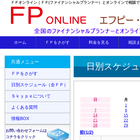
ＦＰオンライン｜ＦＰ(ファイナンシャルプランナー）とオンラインで相談
ホーム
ＦＰをさがす
料金を見る
相談
共通メニュー
日別スケジュ
ＦＰをさがす
日別スケジュール（全ＦＰ）
Ｓｋｙｐｅについて
日
月
1
よくある質問
7
8
14
15
情報BOX
21
22
28
29
お問い合わせフォームは
前(1/2)
コチラをクリック