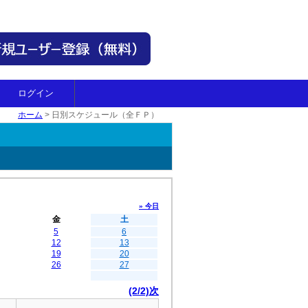
ログイン
ホーム
>
日別スケジュール（全ＦＰ）
» 今日
金
土
5
6
12
13
19
20
26
27
(2/2)次