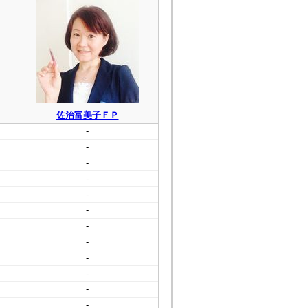
佐治富美子ＦＰ
-
-
-
-
-
-
-
-
-
-
-
-