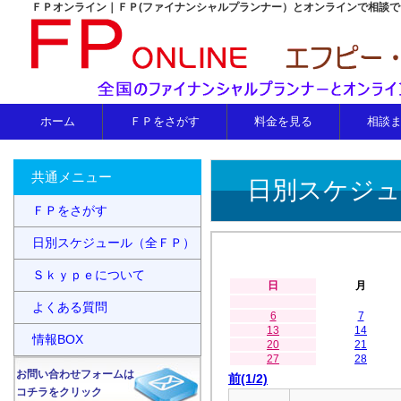
ＦＰオンライン｜ＦＰ(ファイナンシャルプランナー）とオンラインで相談
ホーム
ＦＰをさがす
料金を見る
相談
共通メニュー
日別スケジュ
ＦＰをさがす
日別スケジュール（全ＦＰ）
Ｓｋｙｐｅについて
日
月
よくある質問
6
7
13
14
情報BOX
20
21
27
28
お問い合わせフォームは
前(1/2)
コチラをクリック